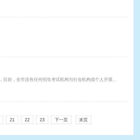
2024年高职单招志愿填报时间为4月3日9:00至4月8日17:00，现郑重提醒广大考生和家长，目前，全市没有任何招生考试机构与社会机构或个人开展高职单招和高考志愿填报指导合作，切勿轻信所
21
22
23
下一页
末页