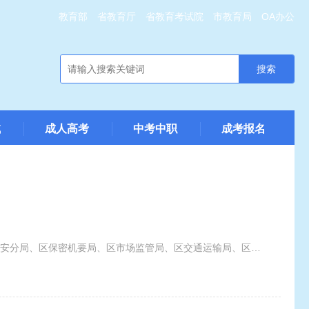
教育部
省教育厅
省教育考试院
市教育局
OA办公
搜索
试
成人高考
中考中职
成考报名
为认真贯彻落实2024年教育部和全省高考安全工作会议精神，5月7日，区委网信办、区公安分局、区保密机要局、区市场监管局、区交通运输局、区教育考试院等招委成员单位联合开展2024年普