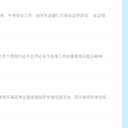
5月8日，2024年全市招生考试工作视频会议召开，安排部署全市高考、中考安全工作，副市长赵建仁出席会议并讲话。 会议指出，高考、中考承载着广大家庭的殷切期望，是对各地各有关部
4月28日，教育部会同有关部门召开2024年全国普通高校招生考试安全工作视频会议，深入学习贯彻习近平总书记关于高考工作的重要指示批示精神，贯彻落实党中央、国务院决策部署，统筹高
2024年4月26日，巴中市教育考试院组织全市招考系统干部和高中学校志愿填报指导骨干教师开展高考志愿填报指导专项培训活动。四川省招生考试指导中心采编部首席编辑李萍老师围绕高考多