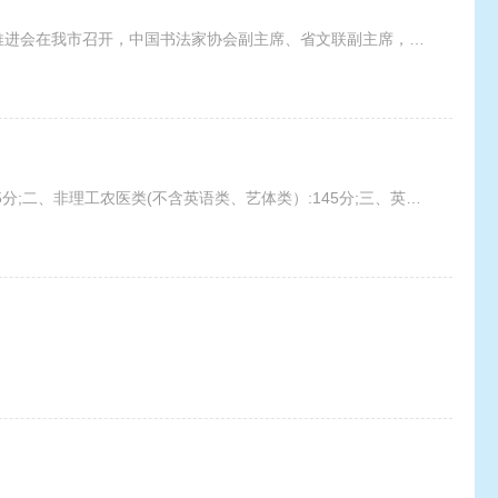
春风拂面，翰墨飘香。4月24日，四川省书法教学云平台现场培训暨巴中市书法教育工作推进会在我市召开，中国书法家协会副主席、省文联副主席，省书法家协会主席戴跃出席，市委常委、
现将我省2024年普通高等学校专升本招生考试成绩最低要求公布如下:一、理工农医类:105分;二、非理工农医类(不含英语类、艺体类）:145分;三、英语类:190分;四、艺体类:115分。