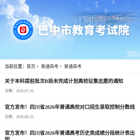
当前位置：
首页
>
普通高考
>
普通高考
关于本科提前批次B段未完成计划高校征集志愿的通知
日期：2026-07-16
官方发布！四川省2026年普通高校对口招生录取控制分数线
日期：2026-06-25
官方发布！四川省2026年普通高考历史类成绩分段统计表出
炉